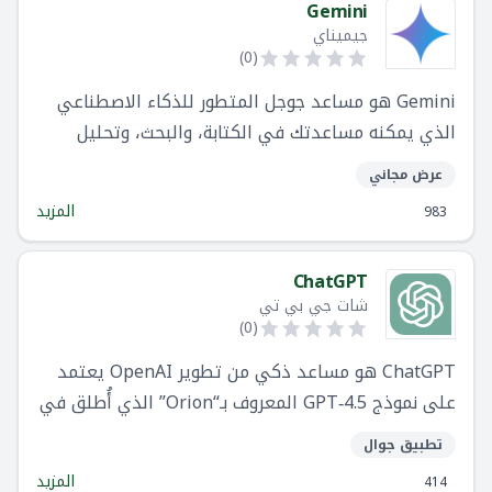
Gemini
جيميناي
)
0
(
Gemini هو مساعد جوجل المتطور للذكاء الاصطناعي
الذي يمكنه مساعدتك في الكتابة، والبحث، وتحليل
البيانات، والمشاريع الإبداعية، والمزيد—عبر النصوص،
عرض مجاني
والصور، والصوت، والفيديو. لقد صُمم لكل من المبتدئين
المزيد
983
والمحترفين، مما يجعل المهام اليومية أسهل وأكثر
كفاءة من خلال قدرات الذكاء الاصطناعي القوية.
ChatGPT
شات جي بي تي
)
0
(
ChatGPT هو مساعد ذكي من تطوير OpenAI يعتمد
على نموذج GPT‑4.5 المعروف بـ“Orion” الذي أُطلق في
27 فبراير 2025، وهو مصمم ليكون أكثر قدرة على
تطبيق جوال
المحادثة الطبيعية والفهم العاطفي، مع تقليل
المزيد
414