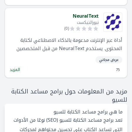
الأخطاء. يتيح الإصدار الجديد للمستخدمين إمكانية
توصيله بحسابات التخزين السحابي مثل Google Drive
NeuralText
وDropbox وOneDrive لتصفح ملفاتهم والرد على
نيورالتيكست
أسئلتهم، بالإضافة إلى خاصية تسجيل الاجتماعات
)
0
(
وتحويلها إلى ملاحظات وأفكار عمل . باختصار، أصبحت
أداة عبر الإنترنت مدعومة بالذكاء الاصطناعي لكتابة
ChatGPT أذكى وأكثر تفاعلية وكفاءة في مساعدتك
المحتوى. يستخدم NeuralText من قبل المتخصصين
في المهام اليومية حتى لو لم تكن ملمًا بالتكنولوجيا.
في تحسين محركات البحث ، والمسوقين الرقميين ،
عرض مجاني
والمعلنين ، ووكالات كتابة النصوص ، بالإضافة إلى
المزيد
75
أصحاب الأعمال الحرة وأصحاب المشاريع الصغيرة.
مزيد من المعلومات حول برامج مساعد الكتابة
للسيو
ما هي برامج مساعد الكتابة للسيو
تعد برامج مساعد الكتابة للسيو (SEO) نوعًا من الأدوات
التي تساعد الكتاب على تحسين محتواهم لمحركات