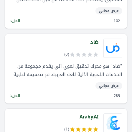
في تحسين محركات البحث ، والمسوقين الرقميين ،
عرض مجاني
والمعلنين ، ووكالات كتابة النصوص ، بالإضافة إلى
المزيد
102
أصحاب الأعمال الحرة وأصحاب المشاريع الصغيرة.
ضاد
)
0
(
"ضاد" هو محرك تدقيق لغوي آلي يقدم مجموعة من
الخدمات اللغوية الألية للغة العربية. تم تصميمه لتلبية
الحاجة المتزايدة لأدوات معالجة اللغة العربية الذكية
عرض مجاني
والفعالة.
المزيد
289
Araby.AI
)
1
(