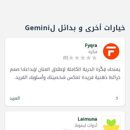
خيارات أخرى و بدائل لGemini
Fyqra
فكرة
)
0
(
يمنحك فِكْرة الحرية الكاملة لإطلاق العنان لإبداعك! صمم
خرائط ذهنية فريدة تعكس شخصيتك وأسلوبك الفريد.
استخدم الذكاء الاصطناعي كقاعدة انطلاق ثم قم
بتخصيص كل تفصيل ليتناسب مع احتياجاتك. فِكْرة هو
المزيد
5
أكثر من مجرد أداة، إنه شريكك في رحلة الاكتشاف
والابتكار.
Laimuna
أدوات ليمونة