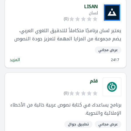
المستخدم. وهذا يجعله حلاً مثاليًا للشركات التي تتطلع
LISAN
لسان
إلى أتمتة دعم العملاء ومهام العمل التفاعلية الأخرى.
)
0
(
يعتبر لسان برنامجًا متكاملاً للتدقيق اللغوي العربي،
يضم مجموعة من المزايا المهمة لتعزيز جودة النصوص
العربية. يركز على تصحيح مختلف الأخطاء اللغوية، بما
عرض مجاني
فيها الإملائية، النحوية، الصرفية، الدلالية، الأسلوبية،
المزيد
2417
بالإضافة إلى أخطاء الاقتباسات وأسماء الأعلام. البرنامج
يستعين بأحدث تقنيات الذكاء الاصطناعي لتحقيق
التصحيح الأمثل ويوفر أدوات مساعدة للكتابة. كما يقدم
قلم
خيارات متعددة للتدقيق اللغوي بما فيها مساعدات
)
0
(
الكتابة المتقدمة والإكمال التلقائي والاقتباس من
المصادر المختلفة.
برنامج يساعدك في كتابة نصوص عربية خالية من الأخطاء
الإملائية والنحوية.
عرض مجاني
تطبيق جوال