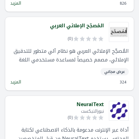
المزيد
826
المُصحِّح الإملائي العربي
)
0
(
المُصحِّح الإملائي العربي هو نظام آلي متطور للتدقيق
الإملائي، مصمم خصيصاً لمساعدة مستخدمي اللغة
العربية على الكتابة بشكل أفضل وأكثر دقة.
عرض مجاني
المزيد
324
NeuralText
نيورالتيكست
)
0
(
أداة عبر الإنترنت مدعومة بالذكاء الاصطناعي لكتابة
المحتوى. يستخدم NeuralText من قبل المتخصصين