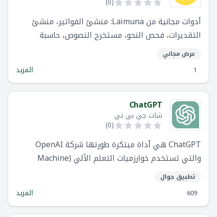
)
0
(
أدوات مجانية من Laimuna: منشئ الفواتير، منشئ
التقديرات، فحص النحو، مستخرج النصوص، حاسبة
الضريبة، التقويم الهجري، مولد QR. جربها الآن!
عرض مجاني
المزيد
1
ChatGPT
شات جي بي تي
)
0
(
ChatGPT هي أداة مبتكرة طورتها شركة OpenAI
والتي تستخدم خوارزميات التعلم الآلي (Machine
Learning) للمشاركة في محادثات اللغة الطبيعية مع
تطبيق جوال
المستخدمين. من خلال الاستفادة من إسلوب الدردشة ،
المزيد
609
فإن ChatGPT قادر على الرد على أسئلة المتابعة
وتقديم المعلومات ذات الصلة بناءً على مدخلات