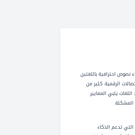
ي يعالجها Araby AI هي إنشاء نصوص احترافية باللغتين
تصالات الرقمية. كثير من
لغات يلبي المعايير
لة التي تدعم الذكاء