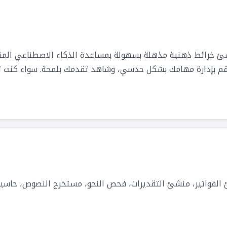
أنشئ خرائط ذهنية مذهلة بسهولة بمساعدة الذكاء الاصطناعي المت
، قم بإدارة مهامك بشكل حدسي، وشاهد تقدمك بلمحة. سواء كنت 
كبر وإنجاز المزيد.
انية من Laimuna: منشئ الفواتير، منشئ التقديرات، فحص النحو، مستخرج النصوص،