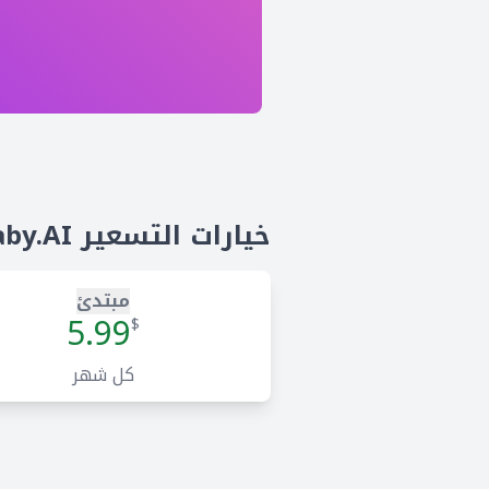
خيارات التسعير Araby.AI
مبتدئ
5.99
$
كل شهر