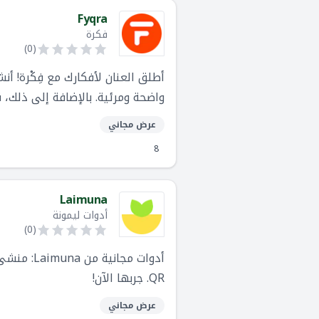
Fyqra
فكرة
)
0
(
أطلق العنان لأفكارك مع فِكْرة! 
واضحة ومرئية. بالإضافة إلى ذلك
فِكْرة تساعدك على التفكير بوضوح أ
عرض مجاني
8
Laimuna
أدوات ليمونة
)
0
(
أدوات مج
QR. جربها الآن!
عرض مجاني