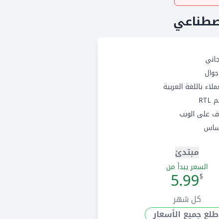
اني
وال
لاء باللغة العربية
RTL
 على الويب
ساس
مبتدئ
السعر يبدأ من
5.99
$
كل شهر
طلع جميع الأسعار