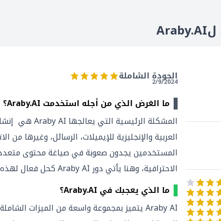
Ar
الجودة الشاملة
2/9/2024
ما الغرض الذي من أجله استخدمت Araby.AI؟
المشكلة الرئيسية الت
العربية والإنجليزية للإيميلات، الرسائل، وغيرها من الا
المستخدمين يجدون صعوبة في صياغة محتوى متعدد ال
الاحترافية، وهنا يأتي دور Araby AI كحل فعال لهذه المشكلة.
ما الذي يعجبك في Araby.AI؟
Araby AI يتميز بمجموعة واسعة من الميزات الشام