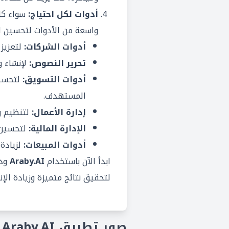
أدوات لكل احتياج:
واسعة من الأدوات لتحسين ال
أدوات الشركات:
لتعزيز 
تحرير النصوص:
لإنشاء و
أدوات التسويق:
لتحسين
المستهدف.
إدارة الأعمال:
لتنظيم وت
الإدارة المالية:
لتحسين ا
أدوات المبيعات:
لزيادة 
ابدأ الآن باستخدام
Araby.AI
ودع
لتحقيق نتائج متميزة وزيادة الإنت
صور تطبيق Araby.AI