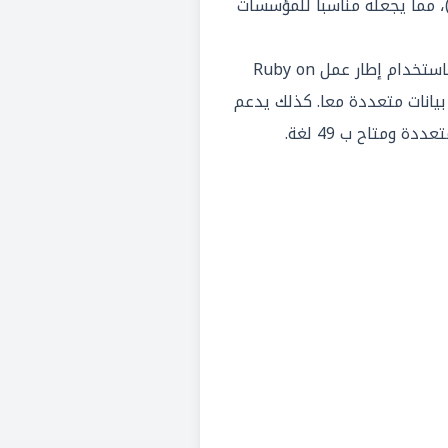
لمرتبطة بها (Subprojects)، مما يجعله مناسبا للمؤسسات
يتم تنفيذ برنامج Redmine باستخدام إطار عمل Ruby on
د بيانات متعددة معا. كذلك يدعم