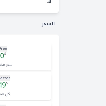
له.
السعر
Free
0
$
سعر مخ
tarter
49
$
كل شه