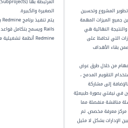
ا
تطوير المشروع وتحسين
الصغيرة والكبيرة.
ين جميع الميزات المهمة
 والنتيجة النهائية هي
Rails ويسمح بتكامل قواع
ازات التي تحافظ على
Redmine أنظمة تشغيلية متعددة ومتاح ب 49 لغة.
من بقاء الأهداف
المهام من خلال طرق عرض
و List و Timeline. باستخدام التقويم المدمج ،
دمج نيفتي مع Google ، بالإضافة إلى مشاركة
ون في نيفتي بصورة طبيعيًة
ة مناقشة منفصلة مما
 مركز معرفة مخصص. تم
ن الإدارات بشكل لا مثيل