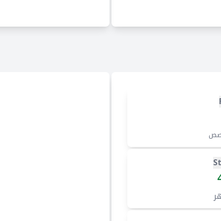
صص
S
ر