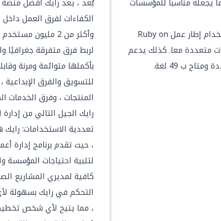
ة بها (Subprojects)، مما يجعله مناسبا للمؤسسات
بُعد ، يعد رايك أفضل منصة 
يتم تنفيذ برنامج Redmine باستخدام إطار عمل Ruby on
وأكثر من 2 مليون مس
يانات متعددة معا. كذلك يدعم
لربط فرق متفرقة جغرافيًا 
بأكملها متوائمة ومرنة وقا
للتسويق والفرق الإبداعية ، 
المنتجات ، وفرق الخدمات ال
رايك الجيل التالي من إدارة 
، حيث تقدم برنامج إدارة أع
لتلبية احتياجات المؤسسة و
كافية لمديري المشاريع ال
التحكم في رايك بسهولة لأ
، مما يتيح لأي شخص تخطيط 