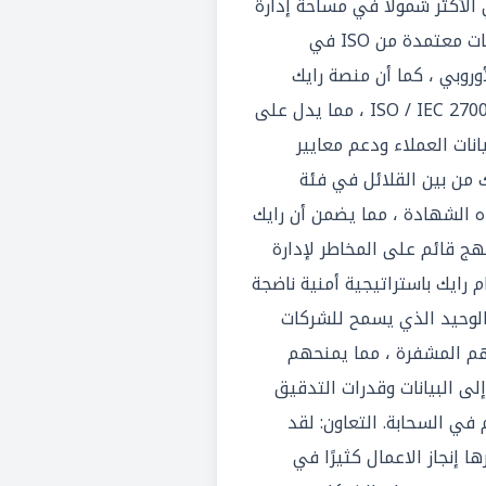
 الأكثر شمولاً في مساحة إدارة
العمل. تمتلك رايك مراكز بيانات معتمدة من ISO في
أوروبي ، كما أن منصة رايك
حاصلة على شهادة ISO / IEC 27001: 2013 ، مما يدل على
انات العملاء ودعم معايير
يك من بين القلائل في فئة
ذه الشهادة ، مما يضمن أن رايك
هج قائم على المخاطر لإدارة
م رايك باستراتيجية أمنية ناضجة
وية. رايك هو مورد CWM الوحيد الذي يسمح للشركات
اتهم المشفرة ، مما يمنحهم
لى البيانات وقدرات التدقيق
 في السحابة. التعاون: لقد
ا إنجاز الاعمال كثيرًا في