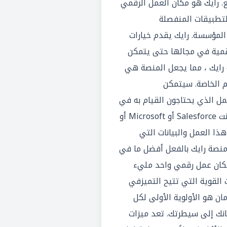
. رايك هو مكان العمل الرقمي
لتطبيقات المنفصلة
لمؤسسة. رايك يقدم خيارات
قمية في مجالها حتى يتمكن
 رايك ، مما يجعل المنصة هي
م الخاصة. سيتمكن
مل الذي يحتاجون القيام به في
أدواتهم المفضلة ، سواء كانت Salesforce أو Microsoft أو
ل هذا العمل والبيانات التي
ز منصة رايك بالفعل أفضل ما في
مكان عمل رقمي واحد مليء
ت القوية التي تتيح التميزفي
مان هو الأولوية الأولى لكل
مانك إلى سيطرتك. تعد ميزات