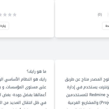
)
0
(
حة
زيارة
ما هو رايك؟
 ومفتوح المصدر متاح عن طريق
رايك هو النظام الأساسي الر
إنترنت يستخدم في إدارة
على مستوى المؤسسات. و يس
المشاريع وتتبع المشكلات. يسمح Redmine للمستخدمين
أعمالها بفضل جودة- بغض ا
بإدارة العديد من المشاريع (Projects) والمشاريع الفرعية
في ظل انتقال العديد من ال