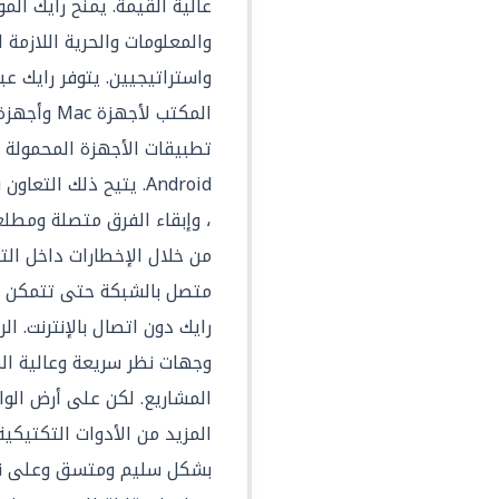
عالية القيمة. يمنح رايك ال
والمعلومات والحرية اللازمة 
واستراتيجيين. يتوفر رايك ع
المكتب لأجه
Android. يتيح ذلك الت
، وإبقاء الفرق متصلة ومطل
من خلال الإخطارات داخل الت
متصل بالشبكة حتى تتمكن ا
رايك دون اتصال بالإنترنت. ال
وجهات نظر سريعة وعالية ال
المشاريع. لكن على أرض الوا
المزيد من الأدوات التكتيك
بشكل سليم ومتسق وعلى نطا