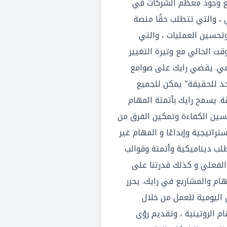
 مع وجود معظم الشركات في
 ، والتي تتطلب حقًا منصة
 وتحسين العمليات ، والتي
 الحالي مع وتيرة التغيير
مي. يقضي رايك على صوامع
حد للحقيقة" يمكن للجميع
ة. يسمح رايك بأتمتة المهام
حسين الكفاءة وتمكين الفرق من
ستراتيجية وإبداعًا و المهام غير
طلب ديناميكية وأتمتة وقوالب
الفعلي و كذلك قدرتنا على
هام والمشاريع في رايك. يحرر
 اليومية للعمل من خلال
م الروتينية ، وتقديم رؤى