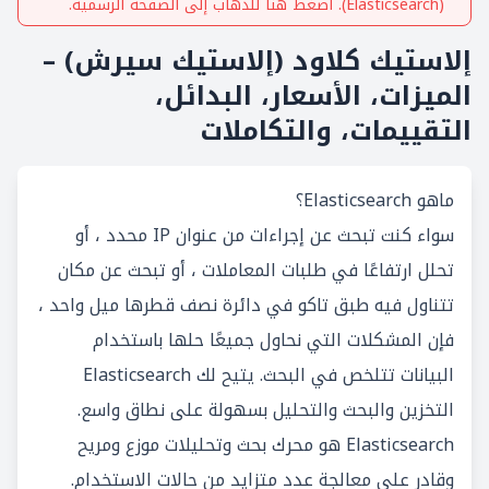
(Elasticsearch)
. اضغط هنا للذهاب إلى الصفحة الرسمية.
إلاستيك كلاود (إلاستيك سيرش) –
الميزات، الأسعار، البدائل،
التقييمات، والتكاملات
ماهو Elasticsearch؟
سواء كنت تبحث عن إجراءات من عنوان IP محدد ، أو
تحلل ارتفاعًا في طلبات المعاملات ، أو تبحث عن مكان
تتناول فيه طبق تاكو في دائرة نصف قطرها ميل واحد ،
فإن المشكلات التي نحاول جميعًا حلها باستخدام
البيانات تتلخص في البحث. يتيح لك Elasticsearch
التخزين والبحث والتحليل بسهولة على نطاق واسع.
Elasticsearch هو محرك بحث وتحليلات موزع ومريح
وقادر على معالجة عدد متزايد من حالات الاستخدام.