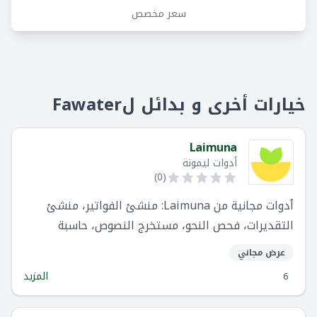
سعر مخصص
خيارات أخرى و بدائل لFawater
Laimuna
أدوات ليمونة
)
0
(
أدوات مجانية من Laimuna: منشئ الفواتير، منشئ
التقديرات، فحص النحو، مستخرج النصوص، حاسبة
الضريبة، التقويم الهجري، مولد QR. جربها الآن!
عرض مجاني
المزيد
6