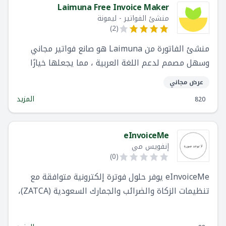
Laimuna Free Invoice Maker
منشئ الفواتير - ليمونة
)
2
(
منشئ الفاتورة من Laimuna هو صانع فواتير مجاني
وسهل مصمم لدعم اللغة العربية ، مما يجعلها خيارًا
مناسبًا للشركات والأفراد.
عرض مجاني
المزيد
820
eInvoiceMe
إنفويس مي
)
0
(
eInvoiceMe يوفر حلول فوترة إلكترونية متوافقة مع
تنظيمات الزكاة والضرائب والجمارك السعودية (ZATCA)،
مع ميزات متعددة لتحسين الأداء والكفاءة المالية.