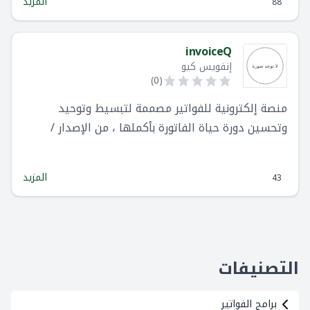
المزيد
88
invoiceQ
إنفويس كيو
)
0
(
منصة إلكترونية للفواتير مصممة لتبسيط وتوحيد
وتحسين دورة حياة الفاتورة بأكملها ، من الإصدار /
الاستلام إلى التحصيل / الدفع1.
المزيد
43
التصنيفات
برامج الفواتير