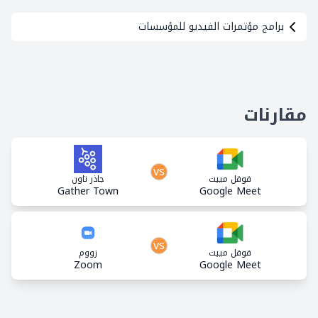
برامج مؤتمرات الفيديو للمؤسسات
مقارنات
vs
قوقل مييت
جاذر تاون
Gather Town
Google Meet
vs
قوقل مييت
زووم
Zoom
Google Meet