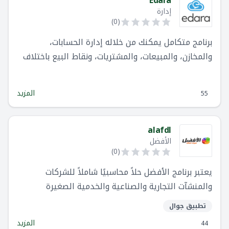
Edara
إدارة
)
0
(
برنامج متكامل يمكنك من خلاله إدارة الحسابات،
والمخازن، والمبيعات، والمشتريات، ونقاط البيع باختلاف
طبيعة نشاطك التجاري وتعدد منافذه
المزيد
55
alafdl
الأفضل
)
0
(
يعتبر برنامج الأفضل حلاً محاسبيًا شاملاً للشركات
والمنشآت التجارية والصناعية والخدمية الصغيرة
والمتوسطة. يعمل البرنامج على أنظمة تشغيل ويندوز
تطبيق جوال
ويتوافق مع المعايير المحاسبية العالمية. يتميز بواجهة
المزيد
44