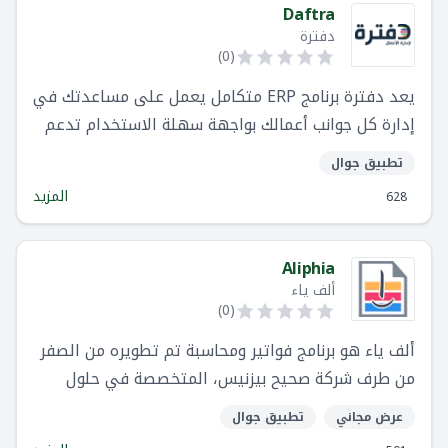
إضافة مخازن متعددة
Daftra
دفترة
ضبط المخزون
)
0
(
عمليات نقل المخزون
يعد دفترة برنامج ERP متكامل يعمل على مساعدتك في
إدارة كل جوانب أعمالك بواجهة سهلة الاستخدام تدعم
تقارير المخزون
اللغة العربية.
تطبيق جوال
المزيد
628
Aliphia
ألف ياء
)
0
(
ألف ياء هو برنامج فواتير ومحاسبة تم تطويره من الصفر
من طرف شركة صحيح بيزنيس، المتخصصة في حلول
تكنولوجيا المعلومات والمتواجدة في السوق منذ عام
عرض مجاني
تطبيق جوال
2011.