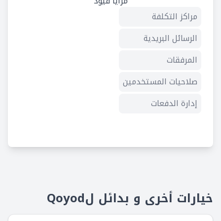
مزايا قيود
مراكز التكلفة
الرسائل البريدية
المرفقات
صلاحيات المستخدمين
إدارة الدفعات
سجل النشاطات
الربط الإلكتروني API
توظيف المحاسب
نقاط البيع POS
خيارات أخرى و بدائل لQoyod
إدارة المخازن