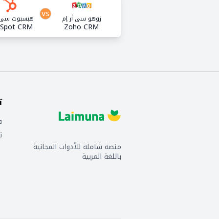
vs
زوهو سي أر إم
هبسبوت سي أ
Spot CRM
Zoho CRM
ت
ف
ت
منصة شاملة للأدوات المجانية
باللغة العربية