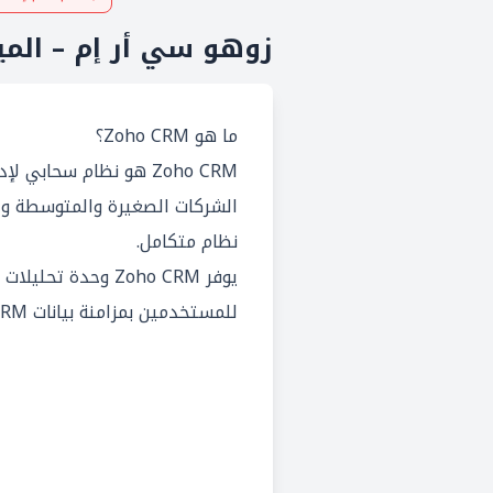
زوهو سي أر إم – الميز
ما هو Zoho CRM؟
Zoho CRM هو نظام سحاب
الشركات الصغيرة والمتوسطة و ا
نظام متكامل.
للمستخدمين بمزامنة بيانات Zoho CRM ودمجها للحصول على رؤى أفضل.