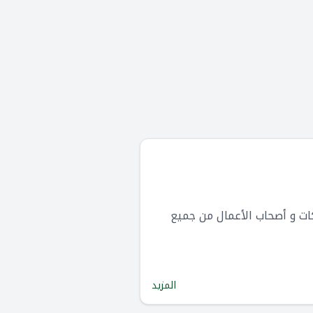
جانية لإدارة علاقات العملاء (CRM) بميزات عالية تقدمها HubSpot للشركات و أصحاب الأعمال من جميع
المزيد