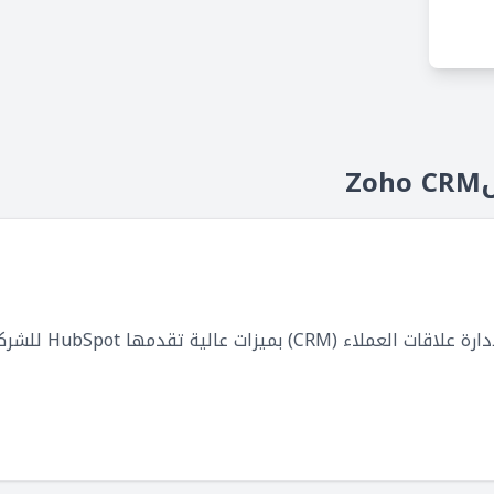
Z
HubSpot CRM هوخدمة م