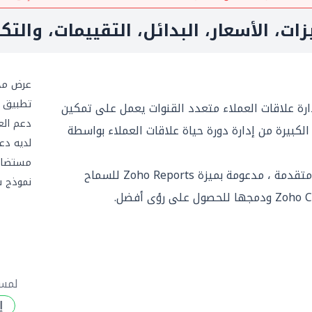
ات، الأسعار، البدائل، التقييمات، والتك
عرض مج
تطبيق ج
ي لإدارة علاقات العملاء متعدد القنوات يعمل على تمكين
دعم العم
لكبيرة من إدارة دورة حياة علاقات العملاء بواسطة
لديه دعم 
مستضاف
يوفر Zoho CRM وحدة تحليلات متقدمة ، مدعومة بميزة Zoho Reports للسماح
نموذج 
لمس
إ