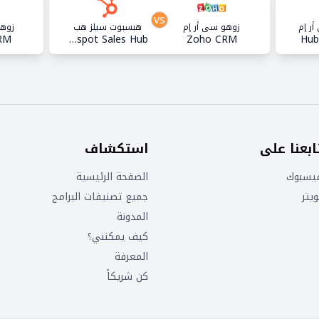
vs
ر إم
زوهو سي أر إم
هبسبوت سيلز هب
زوهو
RM
Hubspot Sales Hub™
Zoho CRM
Hub
ابعنا على
استكشاف
يسبوك
الصفحة الرئيسية
ويتر
جميع تصنيفات البرامج
المدونة
كيف يمكنني؟
المعرفة
كن شريكاً