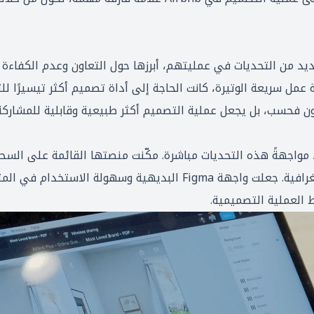
فريق التصميم في Airbnb العديد من التحديات في عمليتهم، أبرزها حول التعاون وعدم
عمل سريعة الوتيرة، كانت الحاجة إلى أداة تصميم أكثر تيسيرًا ل
ون فحسب، بل يجعل عملية التصميم أكثر طبيعية وقابلية للمشاركة
هرت Figma كمغير لعبة لـ Airbnb، مواجهةً هذه التحديات مباشرة. مكّنت منصتها القائمة 
التصميم، بغض النظر عن الحدود الجغرافية. جعلت واجهة Figma البديهي
 العملية التصميمية.