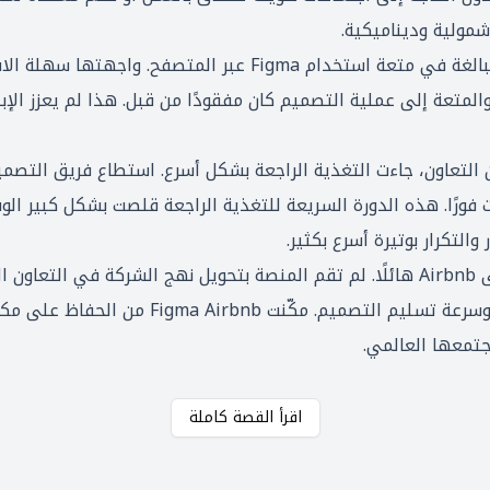
شمولية وديناميكية.
: لا يمكن المبالغة في متعة استخدام Figma عبر المتص
متعة إلى عملية التصميم كان مفقودًا من قبل. هذا لم يعزز الإبد
التعاون، جاءت التغذية الراجعة بشكل أسرع. استطاع فريق التصمي
فورًا. هذه الدورة السريعة للتغذية الراجعة قلصت بشكل كبير ال
: كان تأثير إدخال Figma إلى Airbnb هائلًا. لم تقم المنصة بتحويل نهج الشرك
دورًا محوريًا في تعزيز الجودة العامة وسرعة تسلي
تمعها العالمي.
اقرأ القصة كاملة