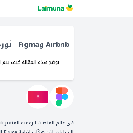
Airbnb وFigma - ثورة في التعاون التصميمي
توضح هذه المقالة كيف يتم استخدام Figma ب