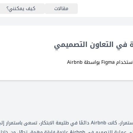
مقالات
كيف يمكنني؟
واسطة Airbnb
في عالم المنصات الرقمية المتغير باستمرار، كانت Airbnb دائمًا في طليعة ا
العمليات. لقد شكّلت إضافة Figma إلى عملية التصميم في Airbnb ع