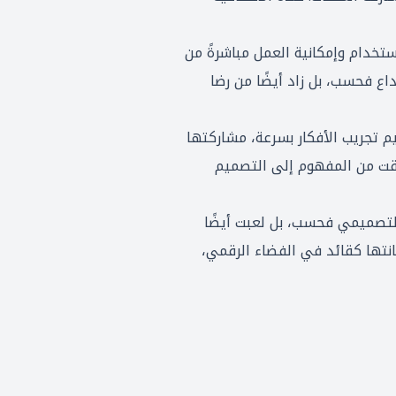
فح. واجهتها سهلة الاستخدام وإمكانية العمل مباشرةً من
اع فحسب، بل زاد أيضًا من رضا
م تجريب الأفكار بسرعة، مشاركتها
وقت من المفهوم إلى التصميم
ة في التعاون التصميمي فحسب، بل لعبت أيضًا
م التصميم. مكّنت Figma Airbnb من الحفاظ على مكانتها كقائد في الفضاء الرقمي،