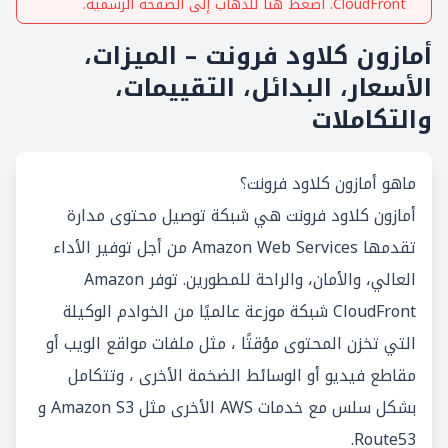
CloudFront
. اضغط هنا للذهاب إلى الصفحة الرسمية.
أمازون كلاود فرونت – الميزات،
الأسعار، البدائل، التقييمات،
والتكاملات
ماهو أمازون كلاود فرونت؟
أمازون كلاود فرونت هي شبكة توصيل محتوى مدارة
تقدمها Amazon Web Services من أجل توفير الأداء
العالي، والأمان، والراحة للمطورين. توفر Amazon
CloudFront شبكة موزعة عالميًا من الخوادم الوكيلة
التي تخزن المحتوى مؤقتًا ، مثل ملفات مواقع الويب أو
مقاطع فيديو أو الوسائط الضخمة الأخرى ، وتتكامل
بشكل سلس مع خدمات AWS الأخرى مثل Amazon S3 و
Route53.