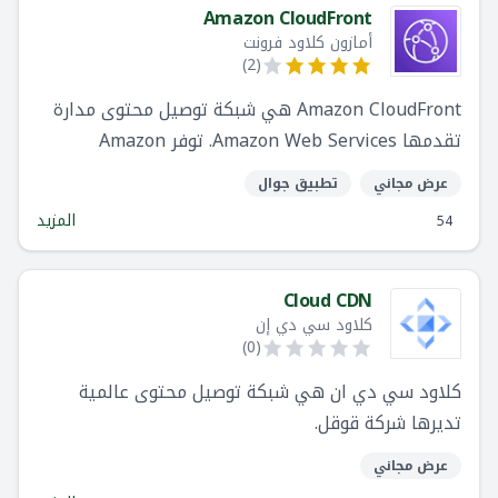
Amazon CloudFront
أمازون كلاود فرونت
)
2
(
Amazon CloudFront هي شبكة توصيل محتوى مدارة
تقدمها Amazon Web Services. توفر Amazon
CloudFront شبكة موزعة عالميًا من الخوادم الوكيلة
عرض مجاني
تطبيق جوال
التي تخزن المحتوى مؤقتًا ، مثل ملفات مواقع الويب أو
المزيد
54
مقاطع فيديو أو الوسائط الضخمة الأخرى ، وتكامل
بشكل سلس مع خدمات AWS الأخرى مثل Amazon S3 و
Route53.
Cloud CDN
كلاود سي دي إن
)
0
(
كلاود سي دي ان هي شبكة توصيل محتوى عالمية
تديرها شركة قوقل.
عرض مجاني