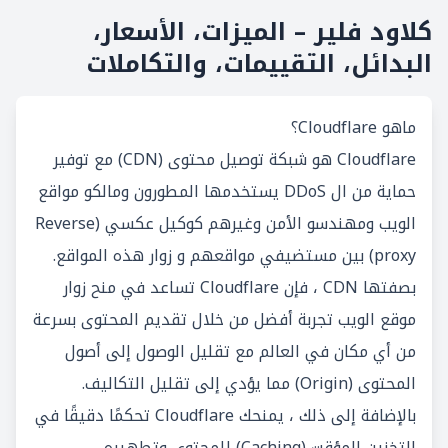
كلاود فلير – الميزات، الأسعار،
البدائل، التقييمات، والتكاملات
ماهو Cloudflare؟
Cloudflare هو شبكة توصيل محتوى (CDN) مع توفير
حماية من ال DDoS يستخدمها المطورون ومالكو مواقع
الويب ومهندسو الأمن وغيرهم كوكيل عكسي (Reverse
proxy) بين مستضيفي مواقعهم و زوار هذه المواقع.
بصفتها CDN ، فإن Cloudflare تساعد في منح زوار
موقع الويب تجربة أفضل من خلال تقديم المحتوى بسرعة
من أي مكان في العالم مع تقليل الوصول إلى أصول
المحتوى (Origin) مما يؤدي إلى تقليل التكاليف.
بالإضافة إلى ذلك ، يمنحك Cloudflare تحكمًا دقيقًا في
التخزين المؤقت (Caching) للمحتوى وتطهيره