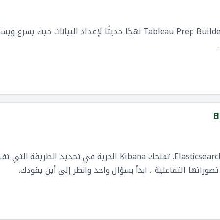
خدمة ذاتية لإعداد البيانات. يوفر Tableau Prep Builder نهجًا حديثًا لإعدا
E
Kibana هي الواجهة الأمامية ل Elasticsearch. تمنحك Kibana الحرية 