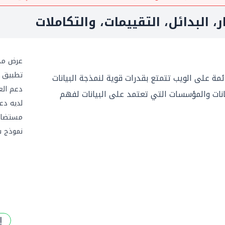
ر، البدائل، التقييمات، والتكاملات
عرض مج
تطبيق ج
 قائمة على الويب تتمتع بقدرات قوية لنمذجة البيانات
دعم العم
ات والمؤسسات التي تعتمد على البيانات لفهم
لديه دعم 
مستضاف
نموذج 
إ