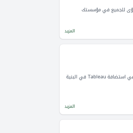
المزيد
عرض مستضاف ذاتيًا من Tableau ، ويعتبر الأفضل إذا كان لديك موارد تكنولوجيا المعلومات وترغب في استضافة Tableau في البنية
المزيد