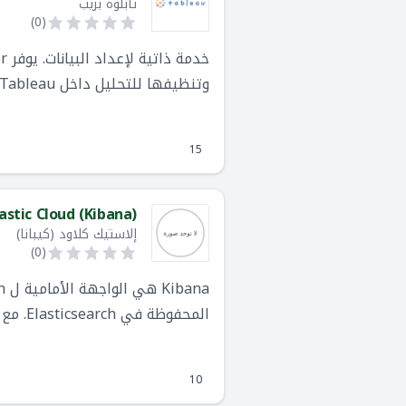
تابلوه بريب
)
0
(
وتنظيفها للتحليل داخل Tableau.
15
lastic Cloud (Kibana)
إلاستيك كلاود (كيبانا)
)
0
(
المحفوظة في Elasticsearch. مع تصوراتها التفاعلية ، ابدأ بسؤال واحد وانظر إلى أين يقودك.
10