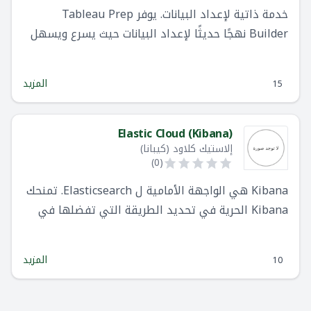
خدمة ذاتية لإعداد البيانات. يوفر Tableau Prep
Builder نهجًا حديثًا لإعداد البيانات حيث يسرع ويسهل
تجميع البيانات وتشكيلها وتنظيفها للتحليل داخل
Tableau.
المزيد
15
Elastic Cloud (Kibana)
إلاستيك كلاود (كيبانا)
)
0
(
Kibana هي الواجهة الأمامية ل Elasticsearch. تمنحك
Kibana الحرية في تحديد الطريقة التي تفضلها في
التعامل مع بياناتك المحفوظة في Elasticsearch. مع
تصوراتها التفاعلية ، ابدأ بسؤال واحد وانظر إلى أين
المزيد
10
يقودك.