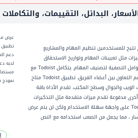
أسعار، البدائل، التقييمات، والتكاملات
عرض مج
تطبيق ج
لمهام تتيح للمستخدمين تنظيم المهام والمشاريع
دعم العم
يزات مثل تعيينات المهام وتواريخ الاستحقاق
لديه دعم 
والمهام الفرعية والتسميات / عوامل التصفية لتصنيف المهام. يتكامل Todoist مع
مستضاف
أدوات أخرى مثل التقويمات ويدعم التعاون بين أعضاء الفريق. تطبيق Todoist متاح
نموذج 
لويب والجوال وسطح المكتب. تقدم الأداة باقة
 أخرى مدفوعة تقدم ميزات متقدمة مثل التذكيرات
والنسخ الاحتياطية. يحتوي Todoist على واجهة سهلة الاستخدام ولكن لن يتم عرض
سار ، مما يجعل من الصعب استخدامه مع النص
إ