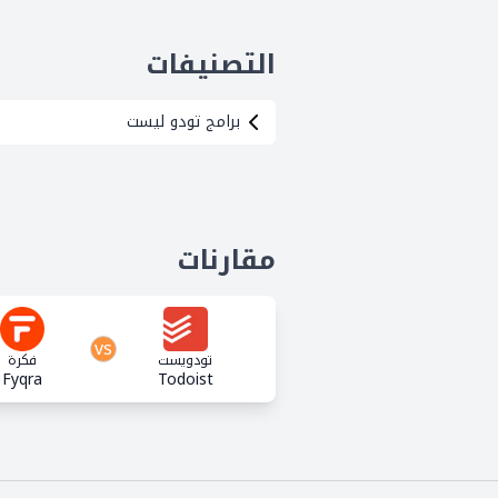
التصنيفات
برامج تودو ليست
مقارنات
vs
تودويست
فكرة
Fyqra
Todoist