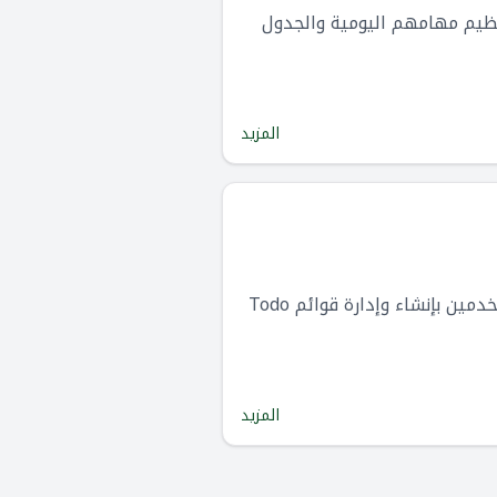
دة المستخدمين على تنظيم مهامهم اليومية والجدول
المزيد
هو أداة لإدارة المهام وهي جزء من مجموعة Google Workspace لتطبيقات الإنتاجية. يسمح للمستخدمين بإنشاء وإدارة قوائم Todo
المزيد