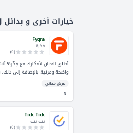
خيارات أخرى و بدائل لodoist
Fyqra
فكرة
)
0
(
أطلق العنان لأفكارك مع فِكْرة! 
واضحة ومرئية. بالإضافة إلى ذلك
فِكْرة تساعدك على التفكير بوضوح أ
عرض مجاني
8
Tick Tick
تيك تيك
)
0
(