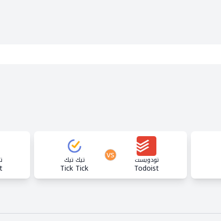
vs
تودويست
تيك تيك
ت
t
Tick Tick
Todoist