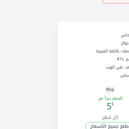
اني
وال
لاء باللغة العربية
RTL
 على الويب
ساس
Pro
السعر يبدأ من
5
$
كل شهر
طلع جميع الأسعار