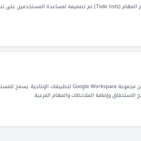
تطبيق لإدارة المهام وإنشاء قوائم المهام (Todo lists) تم تصميمه لمساع
خ الاستحقاق وإضافة الملاحظات والمهام الفرعية.