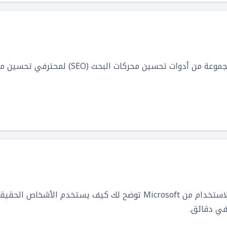
Ahrefs هي شركة برمجيات توفر مجموعة من أدوات تح
Clarity هي أداة مجانية وسهلة الاستخدام من Microsoft توضح لك كيف 
في دقائق.