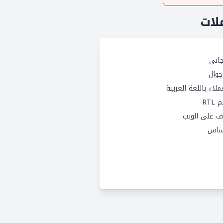
لات
اني
وال
لاء باللغة العربية
RTL
 على الويب
ساس