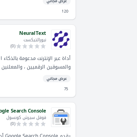
عرض مجاني
120
NeuralText
نيورالتيكست
)
0
(
والمسوقين الرقميين ، والمعلنين ،
عرض مجاني
75
ogle Search Console
قوقل سيرش كونسول
)
0
(