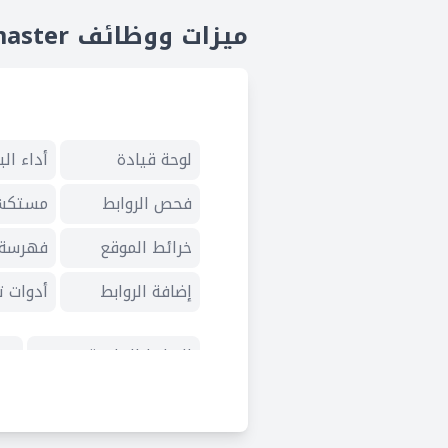
ميزات ووظائف Bing Webmaster
لوحة قيادة
أداء ال
فحص الروابط
مستكشف
خرائط الموقع
فهرسة 
إضافة الروابط
أدوات 
الروابط الخلفية
بحو
تقارير سيو
ما