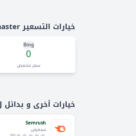
التحكم في أل Crawling
ح
خيارات التسعير Bing Webmaster
Bing
0
سعر مخصص
خيارات أخرى و بدائل لing Webmaster
Semrush
سيمرش
)
0
(