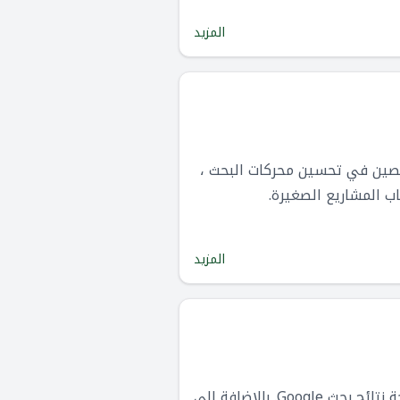
المزيد
عي لكتابة المحتوى. يستخدم NeuralText من قبل المتخصصين في تحسين محركات البحث ،
اب المشاريع الصغيرة.
المزيد
يقدم Google Search Console أدوات لمساعدتك على تحسين أداء موقع الويب الخاص بك على صفحة نتائج بحث Google. بالإضافة إلى