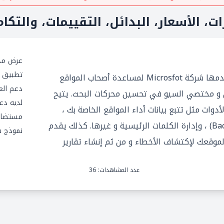
ت، الأسعار، البدائل، التقييمات، والتكام
عرض مج
تطبيق ج
Bing Webmaster هو خدمة تقدمها شركة Microsfot لمساعدة أصحاب المواقع
دعم العم
ين و مختصي السيو في تحسين محركات البحث. يتيح
لديه دعم 
دوات مثل تتبع بيانات أداء المواقع الخاصة بك ،
مستضاف
وتحليل الروابط الخلفية (Backlinks) ، وإدارة الكلمات الرئيسية و غيرها. كذلك يقدم
نموذج 
أدوات مسح لموقعك لإكتشاف الأخطاء و من ثم إنشاء تقارير
عدد المشاهدات: 36