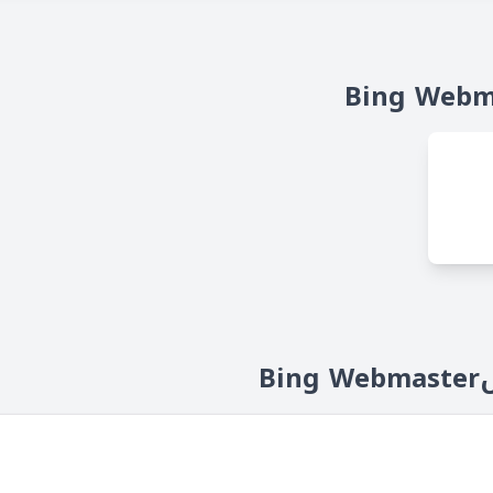
ظر الروابط
B