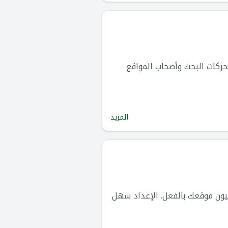
سين محركات البحث (SEO) لمحترفي تحسين محركات البحث وأصحاب المواقع
المزيد
يستخدم الأشخاص الحقيقيون موقعك بالفعل. الإعداد سهل