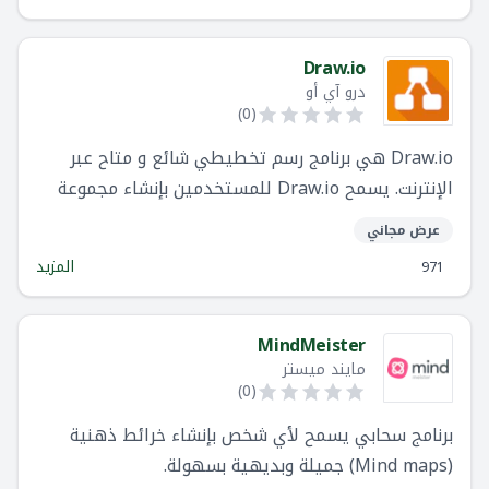
سواء كنت تعصف ذهنياً، تخطط، أو تنظم، فِكْرة
تساعدك على التفكير بوضوح أكبر وإنجاز المزيد.
Draw.io
درو آي أو
)
0
(
Draw.io هي برنامج رسم تخطيطي شائع و متاح عبر
الإنترنت. يسمح Draw.io للمستخدمين بإنشاء مجموعة
متنوعة من الرسوم البيانية ، مثل المخططات الانسيابية
عرض مجاني
والخرائط الذهنية ومخططات الشبكة والمزيد.
المزيد
971
MindMeister
مايند ميستر
)
0
(
برنامج سحابي يسمح لأي شخص بإنشاء خرائط ذهنية
(Mind maps) جميلة وبديهية بسهولة.