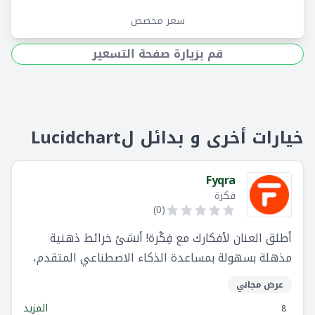
سعر مخصص
قم بزيارة صفحة التسعير
خيارات أخرى و بدائل لLucidchart
Fyqra
فكرة
)
0
(
أطلق العنان لأفكارك مع فِكْرة! أنشئ خرائط ذهنية
مذهلة بسهولة بمساعدة الذكاء الاصطناعي المتقدم،
وحوّل أفكارك إلى رؤى واضحة ومرئية. بالإضافة إلى ذلك،
عرض مجاني
قم بإدارة مهامك بشكل حدسي، وشاهد تقدمك بلمحة.
المزيد
8