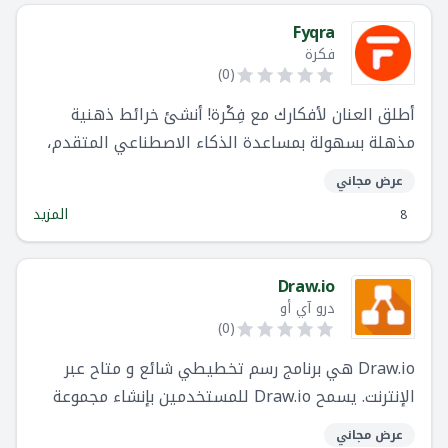
Fyqra
فكرة
)
0
(
أطلق العنان لأفكارك مع فِكْرة! أنشئ خرائط ذهنية
مذهلة بسهولة بمساعدة الذكاء الاصطناعي المتقدم،
وحوّل أفكارك إلى رؤى واضحة ومرئية. بالإضافة إلى ذلك،
عرض مجاني
قم بإدارة مهامك بشكل حدسي، وشاهد تقدمك بلمحة.
المزيد
8
سواء كنت تعصف ذهنياً، تخطط، أو تنظم، فِكْرة
تساعدك على التفكير بوضوح أكبر وإنجاز المزيد.
Draw.io
درو آي أو
)
0
(
Draw.io هي برنامج رسم تخطيطي شائع و متاح عبر
الإنترنت. يسمح Draw.io للمستخدمين بإنشاء مجموعة
متنوعة من الرسوم البيانية ، مثل المخططات الانسيابية
عرض مجاني