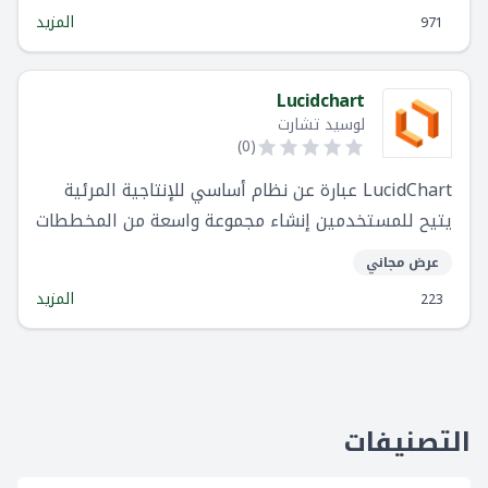
والخرائط الذهنية ومخططات الشبكة والمزيد.
المزيد
971
Lucidchart
لوسيد تشارت
)
0
(
LucidChart عبارة عن نظام أساسي للإنتاجية المرئية
يتيح للمستخدمين إنشاء مجموعة واسعة من المخططات
والتعاون فيها ، بما في ذلك المخططات الانسيابية
عرض مجاني
والخرائط الذهنية والأطر الشبكية والمزيد.
المزيد
223
التصنيفات