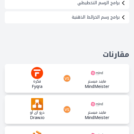
برامج الرسم التخطيطي
برامج رسم الخرائط الذهنية
مقارنات
vs
مايند ميستر
فكرة
Fyqra
MindMeister
vs
مايند ميستر
درو آي أو
Draw.io
MindMeister