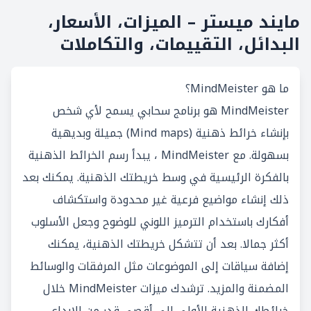
مايند ميستر – الميزات، الأسعار،
البدائل، التقييمات، والتكاملات
ما هو MindMeister؟
MindMeister هو برنامج سحابي يسمح لأي شخص
بإنشاء خرائط ذهنية (Mind maps) جميلة وبديهية
بسهولة. مع MindMeister ، يبدأ رسم الخرائط الذهنية
بالفكرة الرئيسية في وسط خريطتك الذهنية. يمكنك بعد
ذلك إنشاء مواضيع فرعية غير محدودة واستكشاف
أفكارك باستخدام الترميز اللوني للوضوح وجعل الأسلوب
أكثر جمالا. بعد أن تتشكل خريطتك الذهنية، يمكنك
إضافة سياقات إلى الموضوعات مثل المرفقات والوسائط
المضمنة والمزيد. ترشدك ميزات MindMeister خلال
خرائطك الذهنية الأولى إلى أقصى قدر من الإبداع.