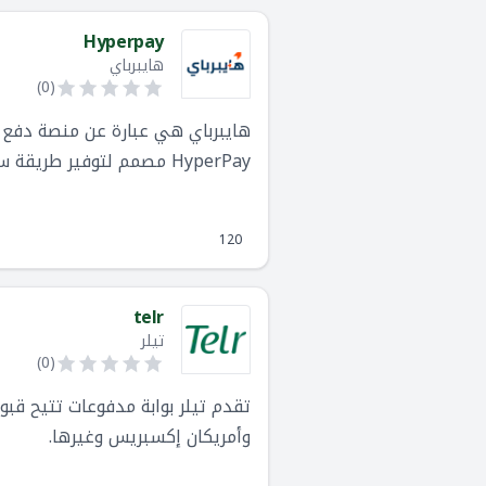
Hyperpay
هايبرباي
)
0
(
هايبرباي هي عبارة عن منصة دفع ر
HyperPay مصمم لتوفير طريقة سريعة وفعالة للمستخدمين لإكمال المعاملات عبر الإنترنت.
120
telr
تيلر
)
0
(
تقدم تيلر بوابة مدفوعات تتيح قبو
وأمريكان إكسبريس وغيرها.