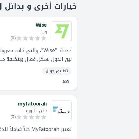
خيارات أخرى و بدائل لaymob accept
Wise
وايز
)
0
(
من 60 دولة حول العالم.
تطبيق جوال
659
myfatoorah
ماي فاتورة
)
0
(
تعتبر MyFatoorah حلاً شاملاً للدفع ونظام فواتير يوفر مجموعة متنوعة من الميزات لتحسين تجربة الدفع لأعمالك.