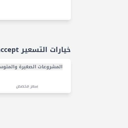
خيارات التسعير Paymob accept
المشروعات الصغيرة والمتو
سعر مخصص