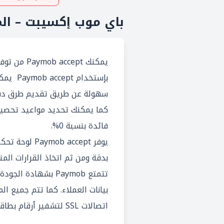
باي موب إكسيبت – المي
يمكنك Paymob accept من توفير خدمات دفع إلكترونية سهلة وسريعة لعملائك.
بإستخدا
كما يمكنك تحديد مواعيد تحصيل
فائدة بنسبة 0%.
يوفر b accept
بدقة ومن ثم اتخاذ القرارات الم
بيانات العملاء. كما تتم جميع 
اتصالات SSL لتشفير أرقام بطاقات الائتمان ومعلومات حساب العميل.