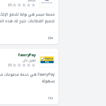
ميسر
)
0
(
منصة ميسر هي بوابة للدفع الإلكت
لجميع القطاعات. تتيح لك هذه ال
متكاملة وسهلة الاستخدام، وربط وا
تجريبية.
204
FawryPay
فوري باي
)
0
(
FawryPay هي خدمة مدفوع
بسهولة
132