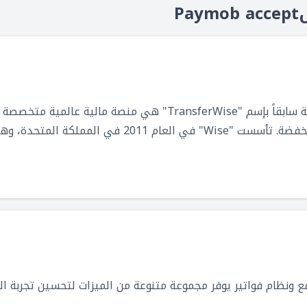
P
خدمة "Wise"، والتي كانت معروفة سابقاً بإسم "TransferWise" هي
بين الدول بشكل فعال وبتكلفة منخفضة. تأسست "Wise" في 