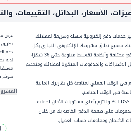
زات، الأسعار، البدائل، التقييمات، والت
عرض مج
تطبيق ج
م Paymob accept يمكنك توسيع نطاق مشروعك الإلكتروني التجاري بكل
دعم العم
سهولة عن طريق تقديم طرق دفع مختلفة وأنظمة تقسيط متنوعة حتى 36 شهرًا،
لديه دعم 
 الاشتراكات والمدفوعات المتكررة لعملائك ومنحهم
مستضاف
نموذج 
Paymo لوحة تحكم في الوقت الفعلي لمتابعة كل تقاريرك المالية
المشروع
ناسبة في الوقت المناسب.
تتمتع Paymob بشهادة الجودة PCI-DSS وتلتزم بأعلى مستويات الأمان لحماية
المدفوعات على صفحة الدفع الخاصة بك من خلال
إ