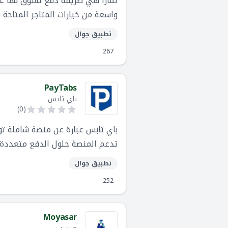
تمارا هي طريقة دفع تسوق بها عبر 
واسعة من خيارات المتاجر المتاحة ف
تطبيق جوال
267
PayTabs
باي تابس
)
0
(
باي تابس عبارة عن منصة شاملة توف
تدعم المنصة حلول الدفع متعددة ا
الإنترنت أو عبر الهاتف المحمول.
تطبيق جوال
252
Moyasar