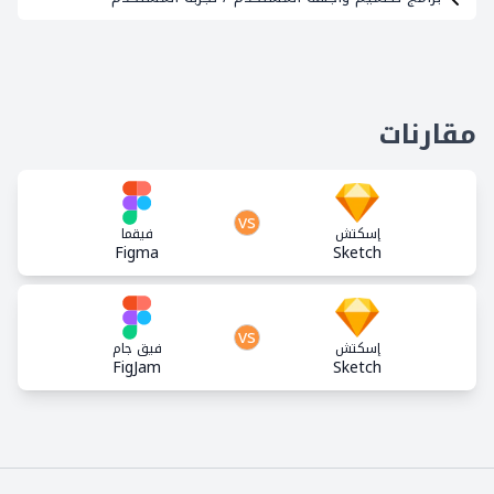
مقارنات
vs
إسكتش
فيقما
Figma
Sketch
vs
إسكتش
فيق جام
FigJam
Sketch