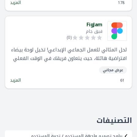
المزيد
178
FigJam
فيق جام
)
0
(
لحل المثالي للعمل الجماعي الإبداعي! تخيل لوحة بيضاء
افتراضية هائلة، حيث يتعاون فريقك في الوقت الفعلي
على تطوير الأفكار، وتحليل البيانات، واتخاذ القرارات معًا.
عرض مجاني
هذا بالضبط ما يقدمه FigJam!
المزيد
61
التصنيفات
برامج تصميم واجهة المستخدم / تجربة المستخدم