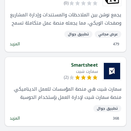
)
0
(
يجمع نوشن بين الملاحظات والمستندات وإدارة المشاريع
وصفحات الويكي، مما يجعله منصة عمل متكاملة تسمح
بدرجة عالية من التخصيص.
عرض مجاني
تطبيق جوال
المزيد
479
Smartsheet
سمارت شيت
)
2
(
سمارت شيت هي منصة المؤسسات للعمل الديناميكي.
منصة سمارت شيت لإدارة العمل بإستخدام الحوسبة
السحابية ، سمارت شيت تمكّن المؤسسات والفرق من
تطبيق جوال
التخطيط والتنفيذ والإبلاغ الديناميكي عن العمل على
المزيد
368
نطاق واسع ، مما يؤدي إلى عمليات أكثر كفاءة وحلول
مبتكرة ونتائج أعمال أفضل.