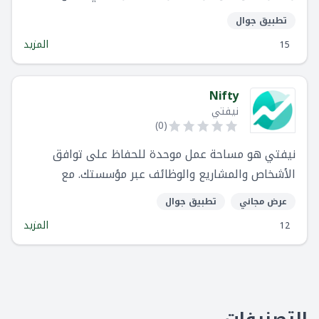
العالم. باستخدام سكورو ، يمكنك إدارة سير العمل
تطبيق جوال
بالكامل في مكان واحد ، من أول "مرحبًا" إلى الفاتورة
المزيد
15
النهائية.
Nifty
نيفتي
)
0
(
نيفتي هو مساحة عمل موحدة للحفاظ على توافق
الأشخاص والمشاريع والوظائف عبر مؤسستك. مع
الدردشة والمهام والأهداف والمستندات والملفات في
عرض مجاني
تطبيق جوال
مكان واحد - يتيح لك نيفتي التركيز على العمل بدلاً من
المزيد
12
تضيع الزمن في إدارة آلأدوات.