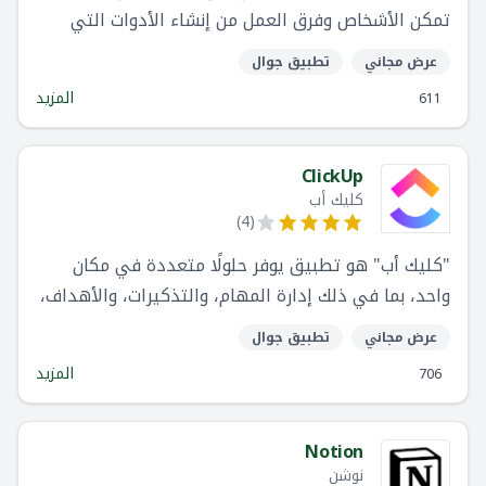
تمكن الأشخاص وفرق العمل من إنشاء الأدوات التي
تقرير
يحتاجونها لتشغيل كل جانب من جوانب عملهم. الواجهة
فلاتر
عرض مجاني
تطبيق جوال
المرئية سهلة الاستخدام و تتضمن وحدات بناء مختلفة
المزيد
611
لوحة القيادة
مثل التطبيقات وعمليات الدمج ، مما يسمح للفرق ببناء
أو تخصيص حلولهم الخاصة بسلاسة.
تحديثات المشروع
ClickUp
كليك أب
تاريخ المهام
)
4
(
تكامل
"كليك أب" هو تطبيق يوفر حلولًا متعددة في مكان
مساحات العمل الجماعي
واحد، بما في ذلك إدارة المهام، والتذكيرات، والأهداف،
مكتب العمل الجماعي
والتقويمات، وصندوق البريد الإلكتروني وغيرها.
عرض مجاني
تطبيق جوال
العمل الجماعي CRM
المزيد
706
دردشة العمل الجماعي
Notion
نوشن