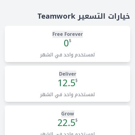
عرض لوحة كانبان
خيارات التسعير Teamwork
عدد غير محدود من مستخدمي العملاء المجانيين
تخطيط
Free Forever
0
$
تقويم
لمستخدم واحد في الشهر
مالك المشروع
معالم
Deliver
12.5
$
قوالب قائمة المهام
لمستخدم واحد في الشهر
المهام والمهام الفرعية
التعاون
Grow
دفاتر الملاحظات
22.5
$
الملفات والإصدارات
لمستخدم واحد في الشهر