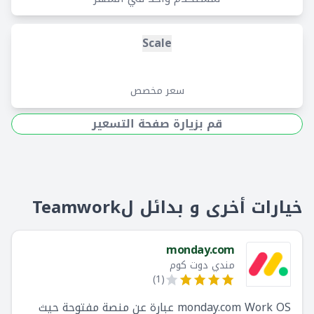
متابعون
Scale
رسائل
خصوصية
سعر مخصص
أذونات
قم بزيارة صفحة التسعير
توصيل
الحقول المخصصة
الافتراضات
خيارات أخرى و بدائل لTeamwork
الفواتير
سجل المخاطر
monday.com
مندي دوت كوم
العلامات
)
1
(
monday.com Work OS عبارة عن منصة مفتوحة حيث
تسجيل الوقت