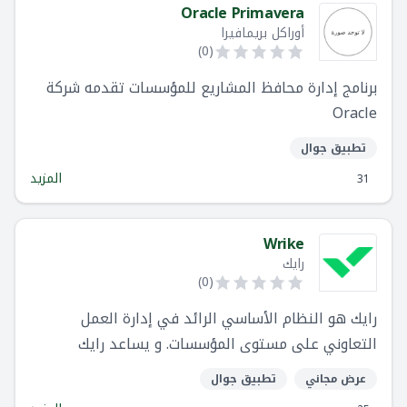
Oracle Primavera
أوراكل بريمافيرا
)
0
(
برنامج إدارة محافظ المشاريع للمؤسسات تقدمه شركة
Oracle
تطبيق جوال
المزيد
31
Wrike
رايك
)
0
(
رايك هو النظام الأساسي الرائد في إدارة العمل
التعاوني على مستوى المؤسسات. و يساعد رايك
الشركات على أدا أعمالها بفضل جودة- بغض النظر عن
عرض مجاني
تطبيق جوال
مكان وجود موظفيها. في ظل انتقال العديد من