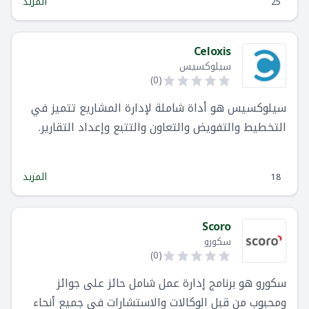
المزيد
25
الشركات إلى بيئات العمل عن بُعد ، يعد رايك أفضل
منصة لضمان التعاون وتقديم الكفاءات لفرق العمل
داخل المؤسسة.
Celoxis
سيلوكسيس
)
0
(
سيلوكسيس هو أداة شاملة لإدارة المشاريع تتميز في
التخطيط والتفويض والتعاون والتتبع وإعداد التقارير.
سيلوكسيس قابل للتخصيص بدرجة عالية ليناسب
مجموعة متنوعة من احتياجات العمل.
المزيد
18
Scoro
سكورو
)
0
(
سكورو هو برنامج إدارة عمل شامل حائز على جوائز
ومحبوب من قبل الوكالات والاستشارات في جميع أنحاء