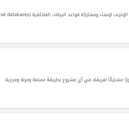
نشاء ومشاركة قواعد البيانات العلائقية (Relational databases).
ورًا مشتركًا لفريقك في أي مشروع بطريقة ممتعة ومرنة ومجزية.