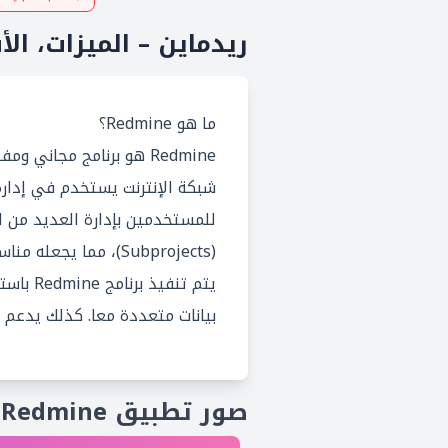
ريدماين – الميزات، الأ
ما هو Redmine؟
Redmine هو برنامج مجان
(Subprojects)، مما يجعله مناسبا للمؤسسات الصغيرة والكبيرة.
بيانات متعددة معا. كذلك يدعم Redmine أنظمة تشغيلية متعددة ومتاح ب 49 لغة.
صور تطبيق Redmine