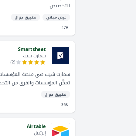
التخصيص.
عرض مجاني
تطبيق جوال
479
Smartsheet
سمارت شيت
)
2
(
سمارت شيت هي منصة المؤسسات لل
تمكّن المؤسسات والفرق من التخطي
وحلول مبتكرة ونتائج أعمال أفضل.
تطبيق جوال
368
Airtable
إيرتيبل