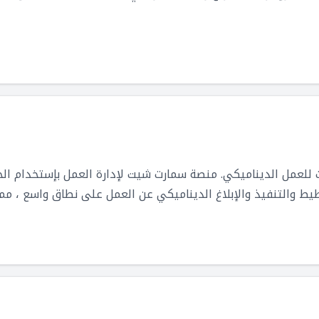
عمل الديناميكي. منصة سمارت شيت لإدارة العمل بإستخدام الح
ط والتنفيذ والإبلاغ الديناميكي عن العمل على نطاق واسع ، مما