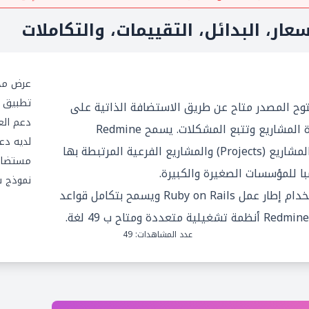
سعار، البدائل، التقييمات، والتكاملات
عرض مج
تطبيق ج
ي ومفتوح المصدر متاح عن طريق الاستضافة الذاتية على
دعم العم
شبكة الإنترنت يستخدم في إدارة المشاريع وتتبع المشكلات. يسمح Redmine
لديه دعم 
للمستخدمين بإدارة العديد من المشاريع (Projects) والمشاريع الفرعية المرتبطة بها
مستضاف
نموذج 
يتم تنفيذ برنامج Redmine باستخدام إطار عمل Ruby on Rails ويسمح بتكامل قواعد
عدد المشاهدات: 49