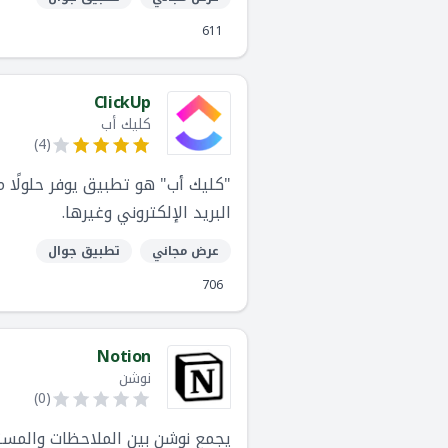
611
ClickUp
كليك أب
)
4
(
"كليك أب" هو تطبيق يوفر حلولًا 
البريد الإلكتروني وغيرها.
عرض مجاني
تطبيق جوال
706
Notion
نوشن
)
0
(
يجمع نوشن بين الملاحظات والمست