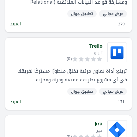
ومشاركة قواعد البيانات العلائقية (Relational
databases).
عرض مجاني
تطبيق جوال
المزيد
279
Trello
تريلو
)
0
(
تريلو: أداة تعاون مرئية تخلق منظورًا مشتركًا لفريقك
في أي مشروع بطريقة ممتعة ومرنة ومجزية.
عرض مجاني
تطبيق جوال
المزيد
171
Jira
جيرا
)
0
(