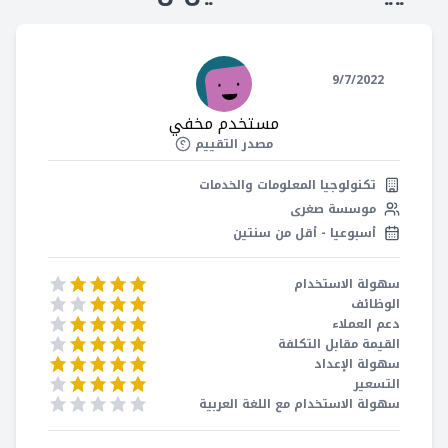
الجدول
معالم المشروع
كانبان
التقويم
9/7/2022
الحمل العملي
مستخدم مخفي
إدارة الوقت
مصدر التقييم
تقارير الوقت
تكنولوجيا المعلومات والخدمات
تتبع الوقت
موسسة صغرى
أسبوعيا - أقل من سنتين
سهولة الاستخدام
الوظائف
دعم العملاء
القيمة مقابل التكلفة
سهولة الإعداد
التسعير
سهولة الاستخدام مع اللغة العربية