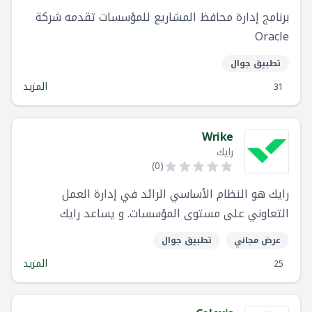
برنامج إدارة محافظ المشاريع للمؤسسات تقدمه شركة
Oracle
تطبيق جوال
المزيد
31
Wrike
رايك
)
0
(
رايك هو النظام الأساسي الرائد في إدارة العمل
التعاوني على مستوى المؤسسات. و يساعد رايك
الشركات على أدا أعمالها بفضل جودة- بغض النظر عن
عرض مجاني
تطبيق جوال
مكان وجود موظفيها. في ظل انتقال العديد من
المزيد
25
الشركات إلى بيئات العمل عن بُعد ، يعد رايك أفضل
منصة لضمان التعاون وتقديم الكفاءات لفرق العمل
داخل المؤسسة.