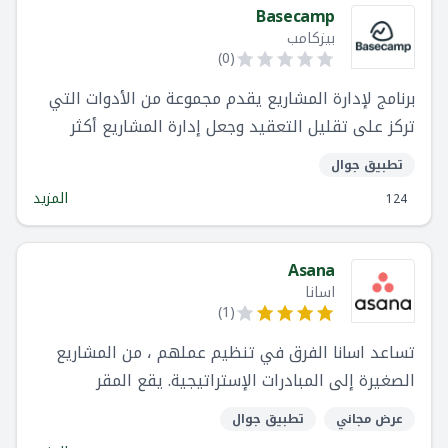
20000 فريق حول العالم.
Basecamp
بيزكامب
)
0
(
برنامج لإدارة المشاريع يقدم مجموعة من الأدوات التي
تركز على تقليل التعقيد وجعل إدارة المشاريع أكثر
متعة وأقل روتينية. يستخدم مئات الآلاف من الفرق
تطبيق جوال
Basecamp لإدارة ملايين المشاريع
المزيد
124
Asana
اسانا
)
1
(
تساعد اسانا الفرق في تنظيم عملهم ، من المشاريع
الصغيرة إلى المبادرات الإستراتيجية. يقع المقر
الرئيسي لشركة اسانا في سان فرانسيسكو ، كاليفورنيا ،
عرض مجاني
تطبيق جوال
ولديها أكثر من 114000 عميل وملايين من المؤسسات