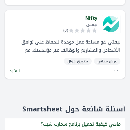
النهائية.
Nifty
نيفتي
)
0
(
نيفتي هو مساحة عمل موحدة للحفاظ على توافق
الأشخاص والمشاريع والوظائف عبر مؤسستك. مع
الدردشة والمهام والأهداف والمستندات والملفات في
عرض مجاني
تطبيق جوال
مكان واحد - يتيح لك نيفتي التركيز على العمل بدلاً من
المزيد
12
تضيع الزمن في إدارة آلأدوات.
أسئلة شائعة حول Smartsheet
ماهي كيفية تحميل برنامج سمارت شيت؟