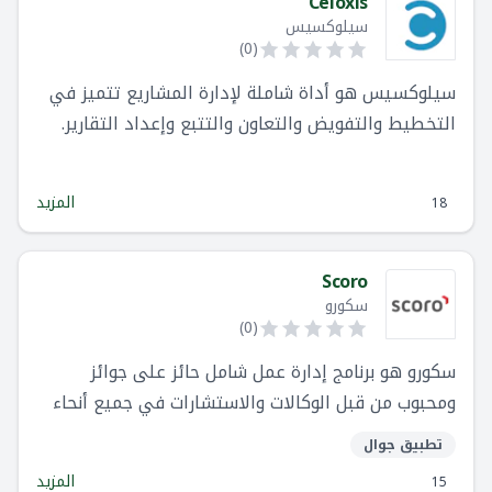
Celoxis
سيلوكسيس
)
0
(
سيلوكسيس هو أداة شاملة لإدارة المشاريع تتميز في
التخطيط والتفويض والتعاون والتتبع وإعداد التقارير.
سيلوكسيس قابل للتخصيص بدرجة عالية ليناسب
مجموعة متنوعة من احتياجات العمل.
المزيد
18
Scoro
سكورو
)
0
(
سكورو هو برنامج إدارة عمل شامل حائز على جوائز
ومحبوب من قبل الوكالات والاستشارات في جميع أنحاء
العالم. باستخدام سكورو ، يمكنك إدارة سير العمل
تطبيق جوال
بالكامل في مكان واحد ، من أول "مرحبًا" إلى الفاتورة
المزيد
15