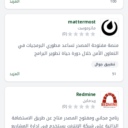
المزيد
100
المجانية في 190 دولة. يعتمد العملاء العالميون مثل
Amazon و Japan Airlines و Sky و Affirm على اسانا
لإدارة كل شيء من أهداف الشركة إلى التحول الرقمي
mattermost
ماترموست
إلى إطلاق المنتجات وحملات التسويق.
)
0
(
منصة مفتوحة المصدر تساعد مطوري البرمجيات في
التعاون الآمن خلال دورة حياة تطوير البرامج
تطبيق جوال
المزيد
51
Redmine
ريدماين
)
0
(
رنامج مجاني ومفتوح المصدر متاح عن طريق الاستضافة
الذاتية على شبكة الإنترنت يستخدم في إدارة المشاريع