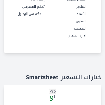
التقارير
تحكم المشرفين
الأتمتة
التحكم في الوصول
التعاون
التخصيص
ادارة المهام
إدارة الفريق
ادارة المهام
التخصيص
المهام الفرعية
الامتدادات
تعليقات المهام
سوق التطبيقات
اختتام المهام
خيارات التسعير Smartsheet
الحقول المخصصة
تبعيات المهام
Pro
تقرير المهام
9
$
إسناد المهام