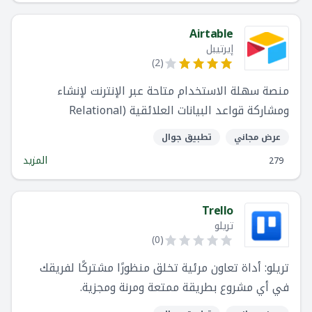
مبتكرة ونتائج أعمال أفضل.
Airtable
إيرتيبل
)
2
(
منصة سهلة الاستخدام متاحة عبر الإنترنت لإنشاء
ومشاركة قواعد البيانات العلائقية (Relational
databases).
عرض مجاني
تطبيق جوال
المزيد
279
Trello
تريلو
)
0
(
تريلو: أداة تعاون مرئية تخلق منظورًا مشتركًا لفريقك
في أي مشروع بطريقة ممتعة ومرنة ومجزية.