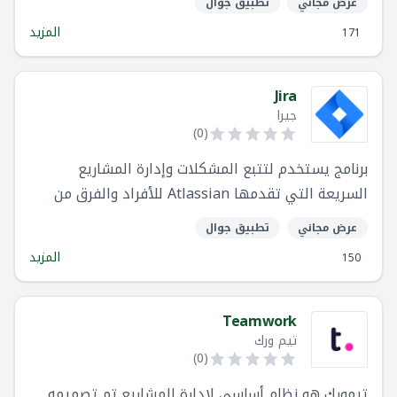
عرض مجاني
تطبيق جوال
المزيد
171
Jira
جيرا
)
0
(
برنامج يستخدم لتتبع المشكلات وإدارة المشاريع
السريعة التي تقدمها Atlassian للأفراد والفرق من
جميع الأحجام
عرض مجاني
تطبيق جوال
المزيد
150
Teamwork
تيم ورك
)
0
(
تيمورك هو نظام أساسي لإدارة المشاريع تم تصميمه