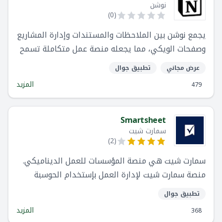
نوشن
)
0
(
يجمع نوشن بين الملاحظات والمستندات وإدارة المشاريع
وصفحات الويكي، مما يجعله منصة عمل متكاملة تسمح
بدرجة عالية من التخصيص.
عرض مجاني
تطبيق جوال
المزيد
479
Smartsheet
سمارت شيت
)
2
(
سمارت شيت هي منصة المؤسسات للعمل الديناميكي.
منصة سمارت شيت لإدارة العمل بإستخدام الحوسبة
السحابية ، سمارت شيت تمكّن المؤسسات والفرق من
تطبيق جوال
التخطيط والتنفيذ والإبلاغ الديناميكي عن العمل على
المزيد
368
نطاق واسع ، مما يؤدي إلى عمليات أكثر كفاءة وحلول