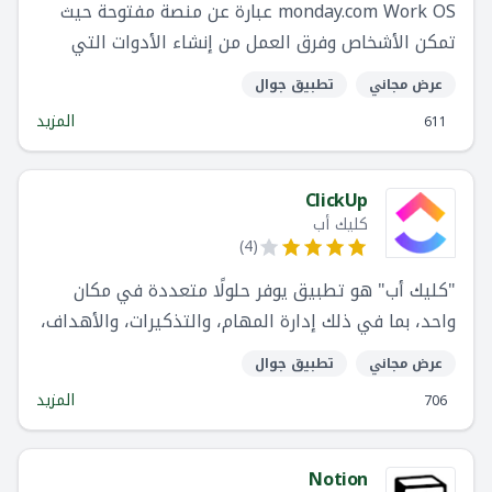
monday.com Work OS عبارة عن منصة مفتوحة حيث
تمكن الأشخاص وفرق العمل من إنشاء الأدوات التي
يحتاجونها لتشغيل كل جانب من جوانب عملهم. الواجهة
عرض مجاني
تطبيق جوال
المرئية سهلة الاستخدام و تتضمن وحدات بناء مختلفة
المزيد
611
مثل التطبيقات وعمليات الدمج ، مما يسمح للفرق ببناء
أو تخصيص حلولهم الخاصة بسلاسة.
ClickUp
كليك أب
)
4
(
"كليك أب" هو تطبيق يوفر حلولًا متعددة في مكان
واحد، بما في ذلك إدارة المهام، والتذكيرات، والأهداف،
والتقويمات، وصندوق البريد الإلكتروني وغيرها.
عرض مجاني
تطبيق جوال
المزيد
706
Notion