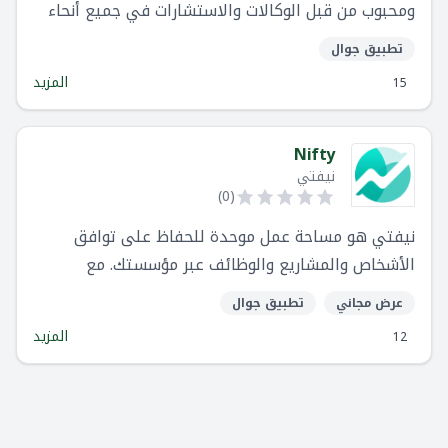
ومحبوب من قبل الوكالات والاستشارات في جميع أنحاء
العالم. باستخدام سكورو ، يمكنك إدارة سير العمل
تطبيق جوال
بالكامل في مكان واحد ، من أول "مرحبًا" إلى الفاتورة
المزيد
15
النهائية.
Nifty
نيفتي
)
0
(
نيفتي هو مساحة عمل موحدة للحفاظ على توافق
الأشخاص والمشاريع والوظائف عبر مؤسستك. مع
الدردشة والمهام والأهداف والمستندات والملفات في
عرض مجاني
تطبيق جوال
مكان واحد - يتيح لك نيفتي التركيز على العمل بدلاً من
المزيد
12
تضيع الزمن في إدارة آلأدوات.