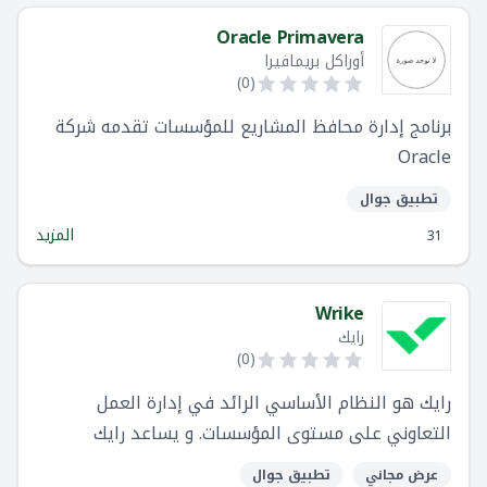
Oracle Primavera
أوراكل بريمافيرا
)
0
(
برنامج إدارة محافظ المشاريع للمؤسسات تقدمه شركة
Oracle
تطبيق جوال
المزيد
31
Wrike
رايك
)
0
(
رايك هو النظام الأساسي الرائد في إدارة العمل
التعاوني على مستوى المؤسسات. و يساعد رايك
الشركات على أدا أعمالها بفضل جودة- بغض النظر عن
عرض مجاني
تطبيق جوال