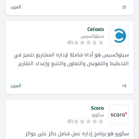
مكان وجود موظفيها. في ظل انتقال العديد من
المزيد
25
الشركات إلى بيئات العمل عن بُعد ، يعد رايك أفضل
منصة لضمان التعاون وتقديم الكفاءات لفرق العمل
داخل المؤسسة.
Celoxis
سيلوكسيس
)
0
(
سيلوكسيس هو أداة شاملة لإدارة المشاريع تتميز في
التخطيط والتفويض والتعاون والتتبع وإعداد التقارير.
سيلوكسيس قابل للتخصيص بدرجة عالية ليناسب
مجموعة متنوعة من احتياجات العمل.
المزيد
18
Scoro
سكورو
)
0
(
سكورو هو برنامج إدارة عمل شامل حائز على جوائز