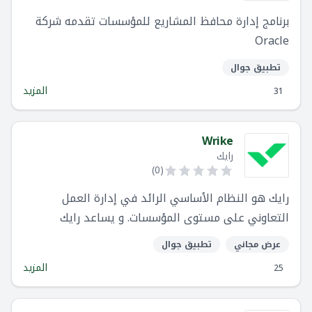
برنامج إدارة محافظ المشاريع للمؤسسات تقدمه شركة
Oracle
تطبيق جوال
المزيد
31
Wrike
رايك
)
0
(
رايك هو النظام الأساسي الرائد في إدارة العمل
التعاوني على مستوى المؤسسات. و يساعد رايك
الشركات على أدا أعمالها بفضل جودة- بغض النظر عن
عرض مجاني
تطبيق جوال
مكان وجود موظفيها. في ظل انتقال العديد من
المزيد
25
الشركات إلى بيئات العمل عن بُعد ، يعد رايك أفضل
منصة لضمان التعاون وتقديم الكفاءات لفرق العمل