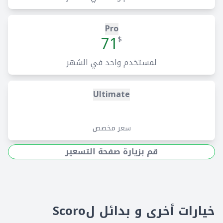
تتبع الوقت المستحق الدفع
Pro
مصفوفة المهام
71
$
تأمين الوقت
لمستخدم واحد في الشهر
مقتبس مقابل الجدول الفعلي
Ultimate
تخصيص الوقت الفردي
المبيعات والتمويل
سعر مخصص
جهات الاتصال والعملاء
قم بزيارة صفحة التسعير
خدمات داخلية وخارجية
عمل عروض أسعار المبيعات
الفواتير والإيصالات
خيارات أخرى و بدائل لScoro
الفواتير